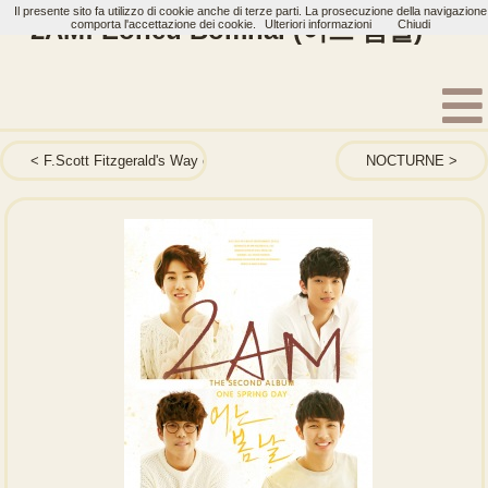
Il presente sito fa utilizzo di cookie anche di terze parti. La prosecuzione della navigazione
2AM: Eoneu Bomnal (어느 봄날)
comporta l'accettazione dei cookie.
Ulteriori informazioni
Chiudi
Home
Artisti
2AM
Album
F.Scott Fitzgerald's Way of Love
NOCTURNE