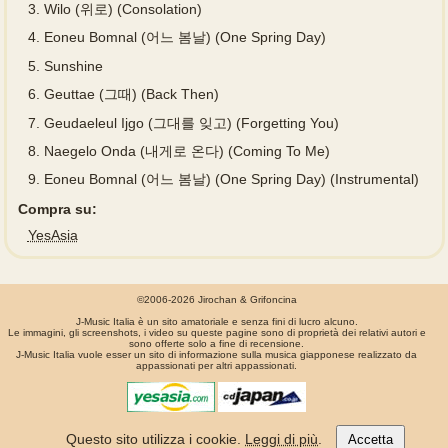
3.
Wilo (위로) (Consolation)
4.
Eoneu Bomnal (어느 봄날) (One Spring Day)
5.
Sunshine
6.
Geuttae (그때) (Back Then)
7.
Geudaeleul Ijgo (그대를 잊고) (Forgetting You)
8.
Naegelo Onda (내게로 온다) (Coming To Me)
9.
Eoneu Bomnal (어느 봄날) (One Spring Day) (Instrumental)
Compra su:
YesAsia
©2006-2026 Jirochan & Grifoncina
J-Music Italia è un sito amatoriale e senza fini di lucro alcuno.
Le immagini, gli screenshots, i video su queste pagine sono di proprietà dei relativi autori e
sono offerte solo a fine di recensione.
J-Music Italia vuole esser un sito di informazione sulla musica giapponese realizzato da
appassionati per altri appassionati.
La pagina é stata generata in 0.00097 secondi
Questo sito utilizza i cookie.
Leggi di più
.
Accetta