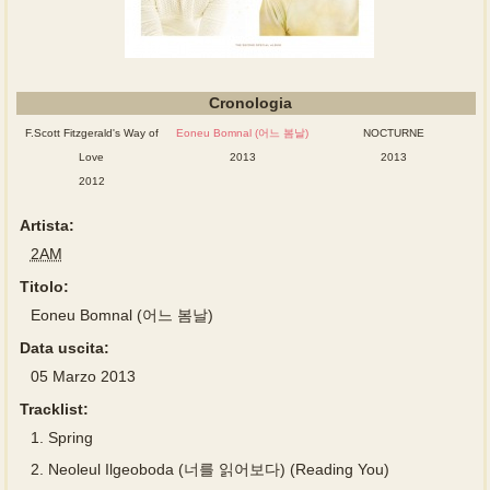
Cronologia
F.Scott Fitzgerald's Way of
Eoneu Bomnal (어느 봄날)
NOCTURNE
Love
2013
2013
2012
Artista:
2AM
Titolo:
Eoneu Bomnal (어느 봄날)
Data uscita:
05 Marzo 2013
Tracklist:
1.
Spring
2.
Neoleul Ilgeoboda (너를 읽어보다) (Reading You)