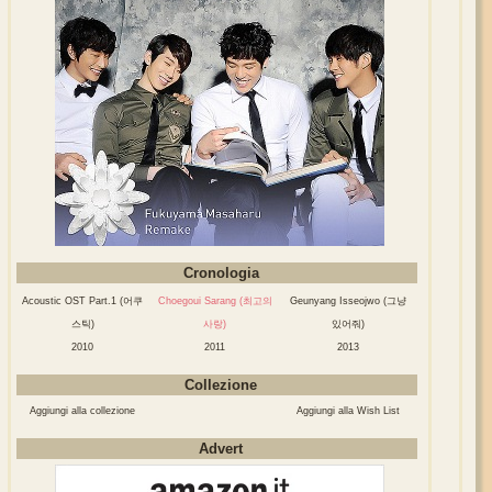
Cronologia
Acoustic OST Part.1 (어쿠
Choegoui Sarang (최고의
Geunyang Isseojwo (그냥
스틱)
사랑)
있어줘)
2010
2011
2013
Collezione
Aggiungi alla collezione
Aggiungi alla Wish List
Advert