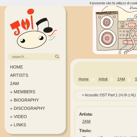
Il presente sito fa utilizzo di c
HOME
ARTISTS
Home
Artisti
2AM
S
2AM
» MEMBERS
Acoustic OST Part.1 (어쿠스틱)
» BIOGRAPHY
» DISCOGRAPHY
Artista:
» VIDEO
2AM
» LINKS
Titolo: