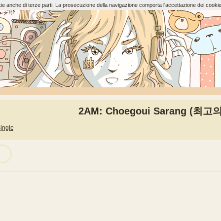
ookie anche di terze parti. La prosecuzione della navigazione comporta l'accettazione dei cookie
2AM: Choegoui Sarang (최고
ingle