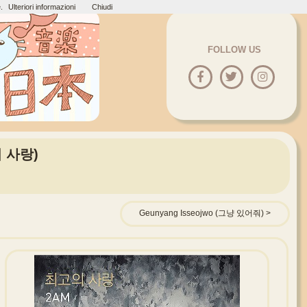
.
Ulteriori informazioni
Chiudi
FOLLOW US
의 사랑)
Geunyang Isseojwo (그냥 있어줘)