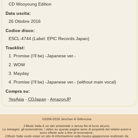
CD Wooyoung Edition
Data uscita:
26 Ottobre 2016
Codice disco:
ESCL-4744 (Label: EPIC Records Japan)
Tracklist:
1.
Promise (I’ll be) -Japanese ver.-
2.
WOW
3.
Mayday
4.
Promise (I’ll be) -Japanese ver.- (without main vocal)
Compra su:
YesAsia
-
CDJapan
-
AmazonJP
©2006-2026 Jirochan & Grifoncina
J-Music Italia è un sito amatoriale e senza fini di lucro alcuno.
Le immagini, gli screenshots, i video su queste pagine sono di proprietà dei relativi autori e
sono offerte solo a fine di recensione.
J-Music Italia vuole esser un sito di informazione sulla musica giapponese realizzato da