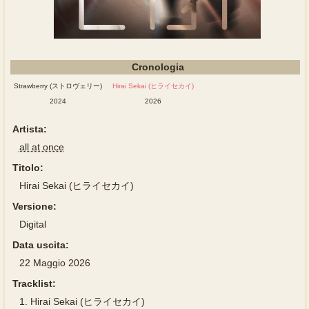
Cronologia
Strawberry (ストロヴェリー)
Hirai Sekai (ヒライセカイ)
2024
2026
Artista:
all at once
Titolo:
Hirai Sekai (ヒライセカイ)
Versione:
Digital
Data uscita:
22 Maggio 2026
Tracklist:
1.
Hirai Sekai (ヒライセカイ)