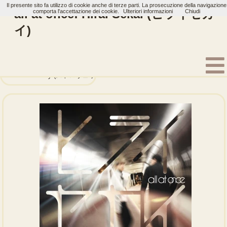
Il presente sito fa utilizzo di cookie anche di terze parti. La prosecuzione della navigazione
all at once: Hirai Sekai (ヒライセカ
comporta l'accettazione dei cookie.
Ulteriori informazioni
Chiudi
イ)
Home
Artisti
all at once
Single
Strawberry (ストロヴェリー)