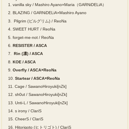
1.
vanilla sky / Mashiro Ayano×Maria（GARNiDELiA）
2.
BLAZING / GARNiDELiA×Mashiro Ayano
3.
Pilgrim (ピルグリム) / ReoNa
4.
SWEET HURT / ReoNa
5.
forget-me-not / ReoNa
6.
RESISTER / ASCA
7.
Rin (凛) / ASCA
8.
KOE / ASCA
9.
Overfly / ASCA×ReoNa
10.
Startear / ASCA×ReoNa
11.
Cage / SawanoHiroyuki[nZk]
12.
sh0ut / SawanoHiroyuki[nZk]
13.
Unti-L / SawanoHiroyuki[nZk]
14.
s irony / ClariS
15.
CheerS / ClariS
16.
Hitorigoto (ヒトリゴト) / ClariS