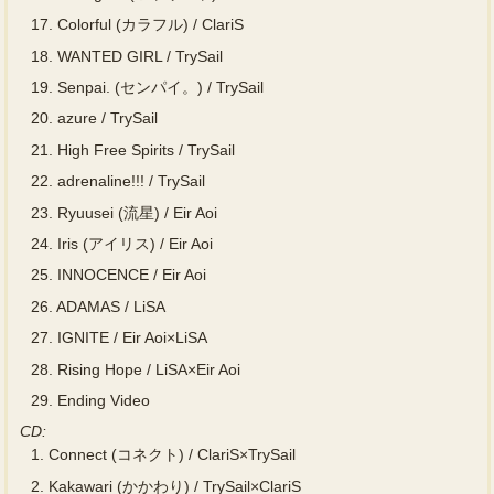
17.
Colorful (カラフル) / ClariS
18.
WANTED GIRL / TrySail
19.
Senpai. (センパイ。) / TrySail
20.
azure / TrySail
21.
High Free Spirits / TrySail
22.
adrenaline!!! / TrySail
23.
Ryuusei (流星) / Eir Aoi
24.
Iris (アイリス) / Eir Aoi
25.
INNOCENCE / Eir Aoi
26.
ADAMAS / LiSA
27.
IGNITE / Eir Aoi×LiSA
28.
Rising Hope / LiSA×Eir Aoi
29.
Ending Video
CD:
1.
Connect (コネクト) / ClariS×TrySail
2.
Kakawari (かかわり) / TrySail×ClariS