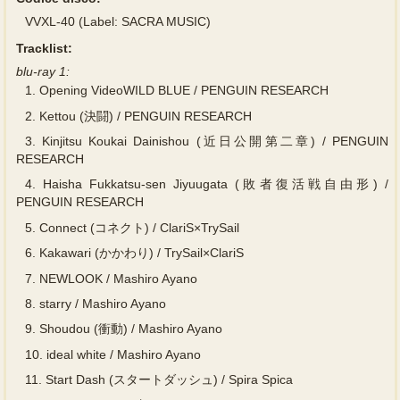
VVXL-40 (Label: SACRA MUSIC)
Tracklist:
blu-ray 1:
1.
Opening VideoWILD BLUE / PENGUIN RESEARCH
2.
Kettou (決闘) / PENGUIN RESEARCH
3.
Kinjitsu Koukai Dainishou (近日公開第二章) / PENGUIN
RESEARCH
4.
Haisha Fukkatsu-sen Jiyuugata (敗者復活戦自由形) /
PENGUIN RESEARCH
5.
Connect (コネクト) / ClariS×TrySail
6.
Kakawari (かかわり) / TrySail×ClariS
7.
NEWLOOK / Mashiro Ayano
8.
starry / Mashiro Ayano
9.
Shoudou (衝動) / Mashiro Ayano
10.
ideal white / Mashiro Ayano
11.
Start Dash (スタートダッシュ) / Spira Spica