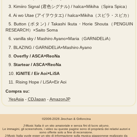
3.
Kimiiro Signal (君色シグナル) / halca×Mikiha（Spira Spica）
4.
Ai wo Utae (アイヲウタエ) / halca×Mikiha（スピラ・スピカ）
5.
Button (ボタン) / Takashi Ikuta・Horie Shouta（PENGUIN
RESEARCH）×Saito Soma
6.
vanilla sky / Mashiro Ayano×Maria（GARNiDELiA）
7.
BLAZING / GARNiDELiA×Mashiro Ayano
8.
Overfly / ASCA×ReoNa
9.
Startear / ASCA×ReoNa
10.
IGNITE / Eir Aoi×LiSA
11.
Rising Hope / LiSA×Eir Aoi
Compra su:
YesAsia
-
CDJapan
-
AmazonJP
©2006-2026 Jirochan & Grifoncina
J-Music Italia è un sito amatoriale e senza fini di lucro alcuno.
Le immagini, gli screenshots, i video su queste pagine sono di proprietà dei relativi autori e
sono offerte solo a fine di recensione.
J-Music Italia vuole esser un sito di informazione sulla musica giapponese realizzato da