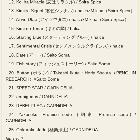
12.
Koi ha Miracle (恋はミラクル) / Spira Spica
13.
Kimiiro Signal (君色シグナル) / halca×Mikiha（Spira Spica）
14.
Ai wo Utae (アイヲウタエ) / halca×Mikiha（Spira Spica）
15.
Kimi no Tonari (キミの隣) / halca
16.
Starting Blue (スターティングブルー) / halca
17.
Sentimental Crisis (センチメンタルクライシス) / halca
18.
Date (デート) / Saito Soma
19.
Fish story (フィッシュストーリー) / Saito Soma
20.
Button (ボタン) / Takashi Ikuta・Horie Shouta（PENGUIN
RESEARCH）×Saito Soma
21.
SPEED STAR / GARNiDELiA
22.
ambiguous / GARNiDELiA
23.
REBEL FLAG / GARNiDELiA
24.
Yakusoku -Promise code- (約束 -Promise code-) /
GARNiDELiA
25.
Gokuraku Jodo (極楽浄土) / GARNiDELiA
blu-ray 2: