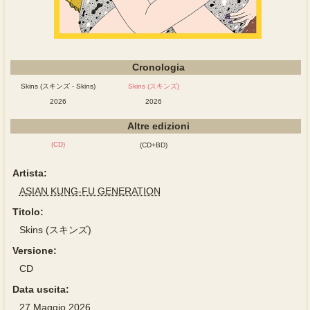
Cronologia
Skins (スキンズ - Skins)
Skins (スキンズ)
2026
2026
Altre edizioni
(CD)
(CD+BD)
Artista:
ASIAN KUNG-FU GENERATION
Titolo:
Skins (スキンズ)
Versione:
CD
Data uscita:
27 Maggio 2026