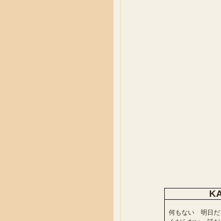
KA
何もない 明日だ