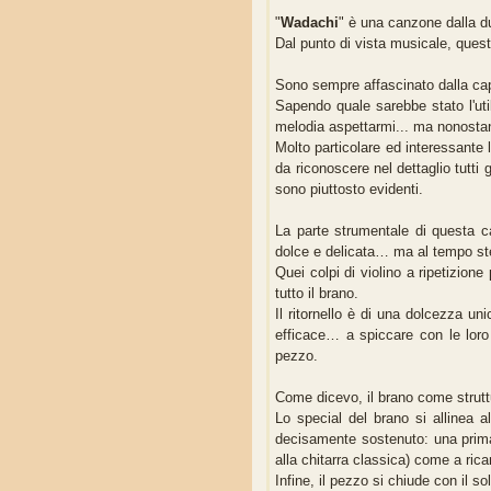
"
Wadachi
" è una canzone dalla du
Dal punto di vista musicale, questa 
Sono sempre affascinato dalla ca
Sapendo quale sarebbe stato l'ut
melodia aspettarmi... ma nonostan
Molto particolare ed interessante 
da riconoscere nel dettaglio tutti 
sono piuttosto evidenti.
La parte strumentale di questa ca
dolce e delicata… ma al tempo ste
Quei colpi di violino a ripetizion
tutto il brano.
Il ritornello è di una dolcezza u
efficace… a spiccare con le loro 
pezzo.
Come dicevo, il brano come struttu
Lo special del brano si allinea 
decisamente sostenuto: una prima 
alla chitarra classica) come a ricam
Infine, il pezzo si chiude con il sol