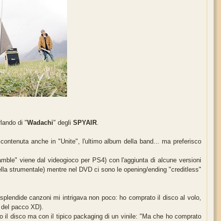
lando di "
Wadachi
" degli
SPYAIR
.
è contenuta anche in "Unite", l'ultimo album della band... ma preferisco
amble" viene dal videogioco per PS4) con l'aggiunta di alcune versioni
uella strumentale) mentre nel DVD ci sono le opening/ending "creditless"
 splendide canzoni mi intrigava non poco: ho comprato il disco al volo,
o del pacco XD).
ovo il disco ma con il tipico packaging di un vinile: "Ma che ho comprato