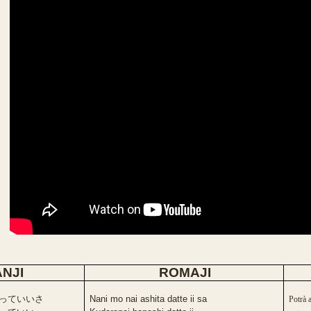
NJI
ROMAJI
っていいさ
Nani mo nai ashita datte ii sa
Potrà 