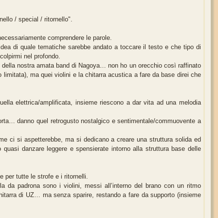
llo / special / ritornello".
necessariamente comprendere le parole.
dea di quale tematiche sarebbe andato a toccare il testo e che tipo di
colpirmi nel profondo.
ipici della nostra amata band di Nagoya… non ho un orecchio così raffinato
limitata), ma quei violini e la chitarra acustica a fare da base direi che
ella elettrica/amplificata, insieme riescono a dar vita ad una melodia
lla torta… danno quel retrogusto nostalgico e sentimentale/commuovente a
ome ci si aspetterebbe, ma si dedicano a creare una struttura solida ed
o quasi danzare leggere e spensierate intorno alla struttura base delle
r tutte le strofe e i ritornelli.
a da padrona sono i violini, messi all’interno del brano con un ritmo
chitarra di UZ… ma senza sparire, restando a fare da supporto (insieme