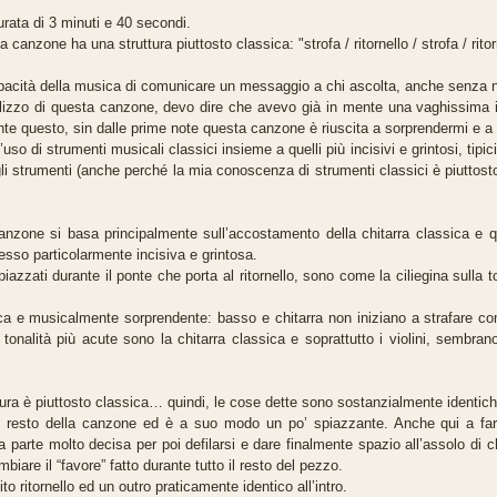
rata di 3 minuti e 40 secondi.
canzone ha una struttura piuttosto classica: "strofa / ritornello / strofa / ritorne
pacità della musica di comunicare un messaggio a chi ascolta, anche senza 
ilizzo di questa canzone, devo dire che avevo già in mente una vaghissima i
te questo, sin dalle prime note questa canzone è riuscita a sorprendermi e a 
l’uso di strumenti musicali classici insieme a quelli più incisivi e grintosi, t
gli strumenti (anche perché la mia conoscenza di strumenti classici è piuttosto 
nzone si basa principalmente sull’accostamento della chitarra classica e qu
sso particolarmente incisiva e grintosa.
e piazzati durante il ponte che porta al ritornello, sono come la ciliegina su
nica e musicalmente sorprendente: basso e chitarra non iniziano a strafare c
tonalità più acute sono la chitarra classica e soprattutto i violini, sembran
ra è piuttosto classica… quindi, le cose dette sono sostanzialmente identiche pe
al resto della canzone ed è a suo modo un po’ spiazzante. Anche qui a farl
parte molto decisa per poi defilarsi e dare finalmente spazio all’assolo di 
biare il “favore” fatto durante tutto il resto del pezzo.
ito ritornello ed un outro praticamente identico all’intro.