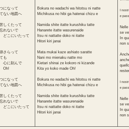
つになって
Bokura no wadachi wa hitotsu ni natte
I nost
てない地図へ
Michikusa no hibi ga hatenai chizu e
e pass
苦しくたって
Namida shite itatte kurushiku tatte
Nelle
忘れないで
Hanarete itatte wasurenaide
se ve
 どこにいたって
Itsu ni nattatte doko ni itatte
In qu
Hitori kiri janai
non s
跡さらって
Mata mukai kaze ashiato saratte
Anche
ても
Nani mo mienaku natte mo
anche
 心に刻んで
Kietari shinai ze kokoro ni kizande
quell
Oh!
Kita yo koko made Oh!
reste
つになって
Bokura no wadachi wa hitotsu ni natte
I nost
てない地図へ
Michikusa no hibi ga hatenai chizu e
e pass
苦しくたって
Namida shite itatte kurushiku tatte
Nelle
忘れないで
Hanarete itatte wasurenaide
se ve
 どこにいたって
Itsu ni nattatte doko ni itatte
In qu
Hitori kiri janai
non s