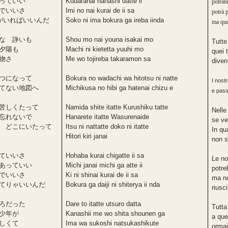
っていい
Kudaranai hanashi datte ii
potran
でいいさ
Imi no nai kurai de ii sa
potrà 
らがいればいいんだ
Soko ni ima bokura ga ireba iinda
ma que
な 諍いも
Shou mo nai youna isakai mo
Tutte
夕陽も
Machi ni kietetta yuuhi mo
quei 
物さ
Me wo tojireba takaramon sa
diven
つになって
Bokura no wadachi wa hitotsu ni natte
I nost
てない地図へ
Michikusa no hibi ga hatenai chizu e
e pass
苦しくたって
Namida shite itatte Kurushiku tatte
Nelle
忘れないで
Hanarete itatte Wasurenaide
se ve
 どこにいたって
Itsu ni nattatte doko ni itatte
In qu
Hitori kiri janai
non s
ていいさ
Hohaba kurai chigatte ii sa
Le no
あっていい
Michi janai michi ga atte ii
potre
でいいさ
Ki ni shinai kurai de ii sa
ma no
てりゃいいんだ
Bokura ga daiji ni shiterya ii nda
riusc
ろだった
Dare to itatte utsuro datta
Tutta
少年が
Kanashii me wo shita shounen ga
a que
しくて
Ima wa sukoshi natsukashikute
ormai