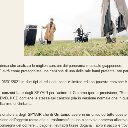
ubrica che analizza le migliori canzoni del panorama musicale giapponese.
 avrà come protagonista una canzone di una delle mie band preferite: sto par
il 06/01/2021 in due tipi di edizioni: base e limited edition (questa canzone 
i canzoni fatte dagli SPYAIR per l'anime di Gintama (per la precisione, "Scr
CD+DVD, il CD contiene le stesse sei canzoni (sia in versione normale che in q
ell'anime di Gintama.
ionato sia degli
SPYAIR
che di
Gintama
, avere in un unico cd tutte queste
ione dell'oggetto (cosa che si trasformerà in una piacevole sorpresa all'arriv
 consegna del corriere... pago le inevitabili tasse doganali, apro il pacco e tr