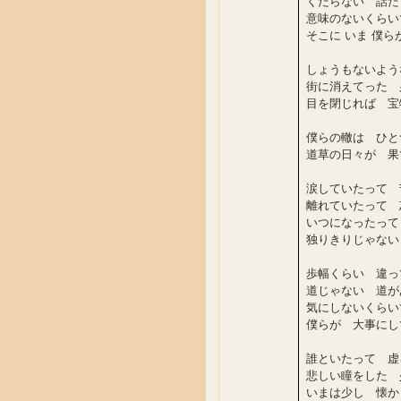
くだらない 話だ
意味のないくらい
そこに いま 僕
しょうもないよう
街に消えてった 
目を閉じれば 宝
僕らの轍は ひと
道草の日々が 果
涙していたって 
離れていたって 
いつになったって
独りきりじゃない
歩幅くらい 違っ
道じゃない 道が
気にしないくらい
僕らが 大事にし
誰といたって 虚
悲しい瞳をした 
いまは少し 懐か