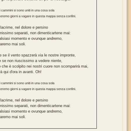
ri cammini si sono uniti in una cosa sola
eremo giorni a vagare in questa mappa senza confini.
 lacrime, nel dolore e persino
nissimo separati, non dimenticartene mai:
alsiasi momento e ovunque andremo,
aremo mai soli.
 se il vento spazzerà via le nostre impronte,
 se non riuscissimo a vedere niente,
o che è scolpito nei nostri cuore non scomparirà mai,
rà qui d'ora in avanti. Oh!
ri cammini si sono uniti in una cosa sola
eremo giorni a vagare in questa mappa senza confini.
 lacrime, nel dolore e persino
nissimo separati, non dimenticartene mai:
alsiasi momento e ovunque andremo,
aremo mai soli.