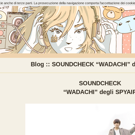
ookie anche di terze parti. La prosecuzione della navigazione comporta l'accettazione dei cookie
Blog :: SOUNDCHECK “WADACHI” d
SOUNDCHECK
“WADACHI” degli SPYAI