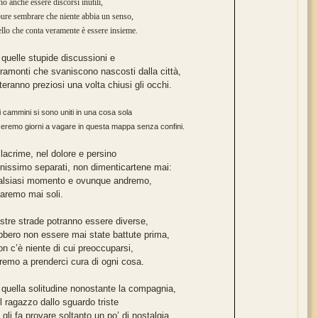
no anche essere discorsi inutili,
pure sembrare che niente abbia un senso,
llo che conta veramente è essere insieme.
 quelle stupide discussioni e
tramonti che svaniscono nascosti dalla città,
teranno preziosi una volta chiusi gli occhi.
ri cammini si sono uniti in una cosa sola
eremo giorni a vagare in questa mappa senza confini.
 lacrime, nel dolore e persino
nissimo separati, non dimenticartene mai:
alsiasi momento e ovunque andremo,
aremo mai soli.
stre strade potranno essere diverse,
bbero non essere mai state battute prima,
n c’è niente di cui preoccuparsi,
iremo a prenderci cura di ogni cosa.
 quella solitudine nonostante la compagnia,
l ragazzo dallo sguardo triste
 gli fa provare soltanto un po’ di nostalgia.