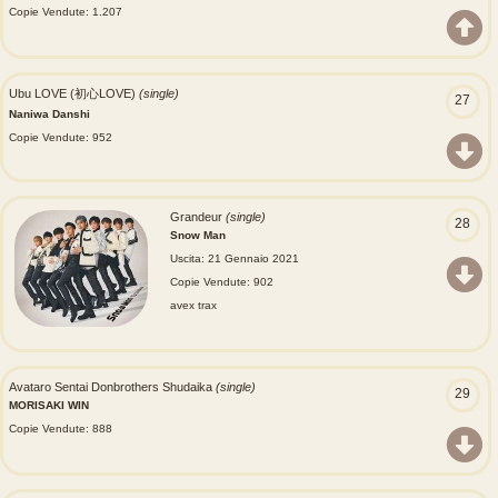
Copie Vendute: 1.207
Ubu LOVE (初心LOVE)
(single)
27
Naniwa Danshi
Copie Vendute: 952
Grandeur
(single)
28
Snow Man
Uscita: 21 Gennaio 2021
Copie Vendute: 902
avex trax
Avataro Sentai Donbrothers Shudaika
(single)
29
MORISAKI WIN
Copie Vendute: 888