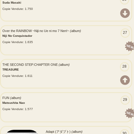
Suda Masaki
Copie Vendute: 1.750
Over the RAINBOW ~Niji no Ue ni mo 7 Nen!~
(album)
27
Niji No Conquistador
Copie Vendute: 1.635
NEW
THE SECOND STEP:CHAPTER ONE
(album)
28
TREASURE
Copie Vendute: 1.611
FUN
(album)
29
Matsushita Nao
Copie Vendute: 1.577
NEW
Adapt (アダプト)
(album)
30