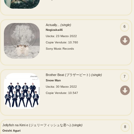
Actually...
(single)
6
Nogizaka46
Uscita: 23 Marzo 2022
Copie Vendute: 10.760
Sony Music Records
Brother Beat (ブラザービート)
(single)
7
Snow Man
Uscita: 30 Marzo 2022
Copie Vendute: 10.547
Jellyfish na Kimi e (ジェリーフィッシュな君へ)
(single)
8
Onishi Aguri