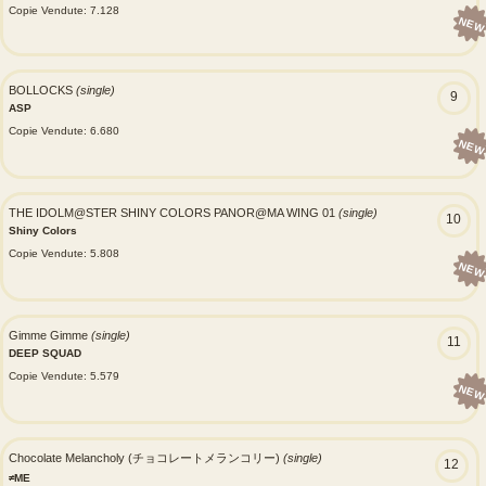
Copie Vendute: 7.128
NEW
BOLLOCKS
(single)
9
ASP
Copie Vendute: 6.680
NEW
THE IDOLM@STER SHINY COLORS PANOR@MA WING 01
(single)
10
Shiny Colors
Copie Vendute: 5.808
NEW
Gimme Gimme
(single)
11
DEEP SQUAD
Copie Vendute: 5.579
NEW
Chocolate Melancholy (チョコレートメランコリー)
(single)
12
≠ME