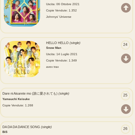
Uscita: 06 Ottobre 2021
Copie Vendute: 1.352
Johnnys' Universe
HELLO HELLO
(single)
24
Snow Man
Uscita: 14 Luglio 2021
Copie Vendute: 1.349
avex trax
Dare ni Aisarete mo (誰に愛されても)
(single)
25
Yamauchi Keisuke
Copie Vendute: 1.268
DA DA DA DANCE SONG
(single)
26
BiS