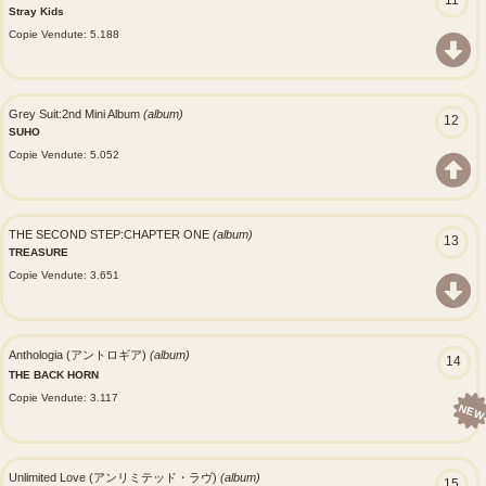
Stray Kids
Copie Vendute: 5.188
Grey Suit:2nd Mini Album
(album)
12
SUHO
Copie Vendute: 5.052
THE SECOND STEP:CHAPTER ONE
(album)
13
TREASURE
Copie Vendute: 3.651
Anthologia (アントロギア)
(album)
14
THE BACK HORN
Copie Vendute: 3.117
NEW
Unlimited Love (アンリミテッド・ラヴ)
(album)
15