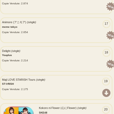
Copie Vendute: 2.874
NEW
Animore (アニモア)
(single)
17
meme tokyo
Copie Vendute: 2.654
NEW
Delight
(single)
18
Youplus
Copie Vendute: 2.214
NEW
Maji LOVE STARISH Tours
(single)
19
ST☆RISH
Copie Vendute: 2.175
Kokoro ni Flower (心にFlower)
(single)
20
SKE48