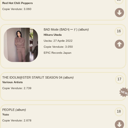
Red Hot Chili Peppers
Copie Vendute: 3.060
BAD Mode (BADモード)
(album)
16
Hikaru Utada
Uscita: 27 Aprile 2022
Copie Vendute: 3.050
EPIC Records Japan
THE IDOLM@STER STARLIT SEASON 04
(album)
17
Various Artists
Copie Vendute: 2.739
NEW
PEOPLE
(album)
18
Yuzu
Copie Vendute: 2.678