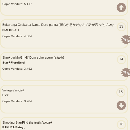
Copie Vendute: 5.417
Bokura ga Oroka da Nante Dare ga Itta (僕らが愚かだなんて誰が言った
) (single)
13
DIALOGUE+
Copie Vendute: 4.684
NEW
Shu★parklinG!!×Ⅱ/:Dum spiro spero
(single)
14
Star★FioreNerd
Copie Vendute: 3.452
NEW
Voltage
(single)
15
ITZY
Copie Vendute: 3.204
Shooting Star/Find the truth
(single)
16
RAKURA/Rainy。