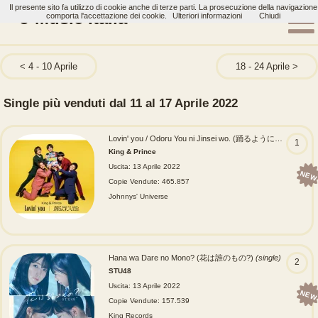
Il presente sito fa utilizzo di cookie anche di terze parti. La prosecuzione della navigazione
J-Music Italia
comporta l'accettazione dei cookie.
Ulteriori informazioni
Chiudi
4 - 10 Aprile
18 - 24 Aprile
Single più venduti dal 11 al 17 Aprile 2022
Lovin' you / Odoru You ni Jinsei wo. (踊るように人生を。)
(s
1
King & Prince
Uscita: 13 Aprile 2022
NEW
Copie Vendute: 465.857
Johnnys' Universe
Hana wa Dare no Mono? (花は誰のもの?)
(single)
2
STU48
Uscita: 13 Aprile 2022
NEW
Copie Vendute: 157.539
King Records