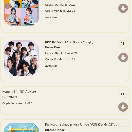
Uscita: 09 Marzo 2022
Copie Vendute: 2.103
avex trax
KISSIN' MY LIPS / Stories
(single)
21
Snow Man
Uscita: 07 Ottobre 2020
Copie Vendute: 1.451
avex trax
Kyoumei (共鳴)
(single)
22
SixTONES
Copie Vendute: 1.418
Koi Furu Tsukiyo ni Kimi Omou (恋降る月夜に君想ふ)
(single
23
King & Prince