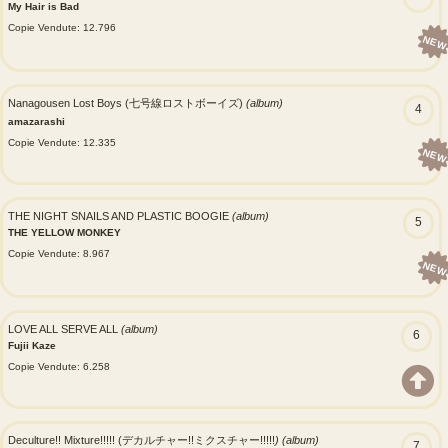
My Hair is Bad
Copie Vendute: 12.796
NEW
Nanagousen Lost Boys (七号線ロストボーイズ)
(album)
4
amazarashi
Copie Vendute: 12.335
NEW
THE NIGHT SNAILS AND PLASTIC BOOGIE
(album)
5
THE YELLOW MONKEY
Copie Vendute: 8.967
NEW
LOVE ALL SERVE ALL
(album)
6
Fujii Kaze
Copie Vendute: 6.258
Deculture!! Mixture!!!!! (デカルチャー!!ミクスチャー!!!!!
) (album)
7