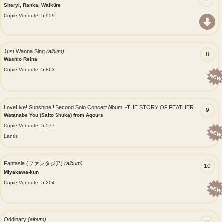
Sheryl, Ranka, Walküre
Copie Vendute: 5.959
Just Wanna Sing
(album)
8
Washio Reina
Copie Vendute: 5.863
NEW
LoveLive! Sunshine!! Second Solo Concert Album ~THE STORY OF FEATHER~ starring Watanabe You
9
Watanabe You (Saito Shuka) from Aqours
Copie Vendute: 5.577
NEW
Lantis
Fantasia (ファンタジア)
(album)
10
Miyakawa-kun
Copie Vendute: 5.204
NEW
Oddinary
(album)
11