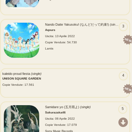
Nando Datte Yakusoku! (なんどだって約束!)
(single)
3
Aqours
Uscita: 13 Aprile 2022
NEW
Copie Vendute: 54.730
Lantis
kaleido proud fiesta
(single)
4
UNISON SQUARE GARDEN
Copie Vendute: 17.561
NEW
Samidare yo (五月雨よ)
(single)
5
Sakurazaka46
Uscita: 06 Aprile 2022
Copie Vendute: 17.079
Sony Music Records