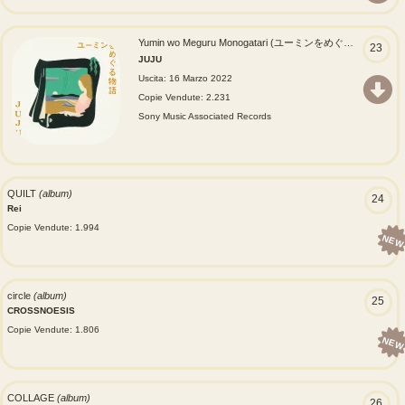
Yumin wo Meguru Monogatari (ユーミンをめぐる物語)
(albu
23
JUJU
Uscita: 16 Marzo 2022
Copie Vendute: 2.231
Sony Music Associated Records
QUILT
(album)
24
Rei
Copie Vendute: 1.994
NEW
circle
(album)
25
CROSSNOESIS
Copie Vendute: 1.806
NEW
COLLAGE
(album)
26