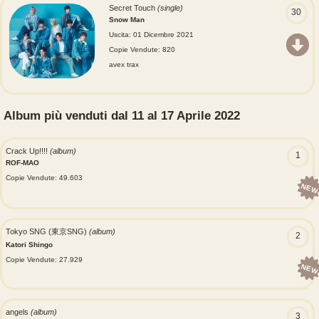
Secret Touch
(single)
30
Snow Man
Uscita: 01 Dicembre 2021
Copie Vendute: 820
avex trax
Album più venduti dal 11 al 17 Aprile 2022
Crack Up!!!!
(album)
1
ROF-MAO
Copie Vendute: 49.603
NEW
Tokyo SNG (東京SNG)
(album)
2
Katori Shingo
Copie Vendute: 27.929
NEW
angels
(album)
3