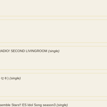
RADIO! SECOND LIVINGROOM
(single)
セキ)
(single)
mble Stars!! ES Idol Song season3
(single)