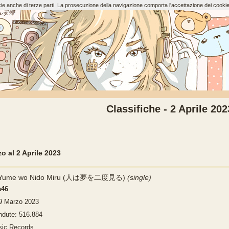
ookie anche di terze parti. La prosecuzione della navigazione comporta l'accettazione dei cookie
Classifiche - 2 Aprile 202
o al 2 Aprile 2023
a Yume wo Nido Miru (人は夢を二度見る)
(single)
a46
29 Marzo 2023
ndute: 516.884
ic Records