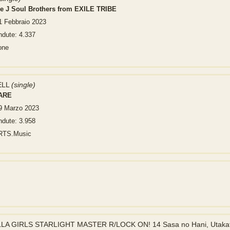
e J Soul Brothers from EXILE TRIBE
1 Febbraio 2023
ndute: 4.337
one
ELL
(single)
ARE
29 Marzo 2023
ndute: 3.958
ARTS.Music
 GIRLS STARLIGHT MASTER R/LOCK ON! 14 Sasa no Hani, Utakata