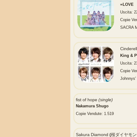
=LOVE
Uscita: 2
Copie Ve
SACRA 
Cinder
King & P
Uscita: 
Copie Ve
Johnnys'
fist of hope
(single)
Nakamura Shugo
Copie Vendute: 1.519
Sakura Diamond
(
桜ダイヤモン