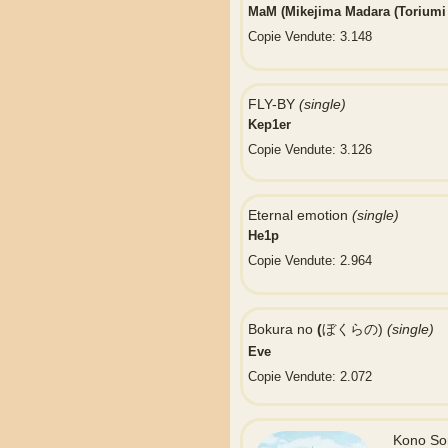
MaM (Mikejima Madara (Toriumi
Copie Vendute: 3.148
FLY-BY
(single)
Kep1er
Copie Vendute: 3.126
Eternal emotion
(single)
He1p
Copie Vendute: 2.964
Bokura no
(
ぼくらの)
(single)
Eve
Copie Vendute: 2.072
Kono S