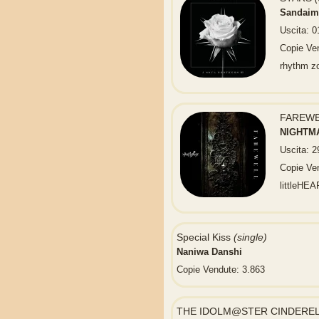
Sandaim
Uscita: 0
Copie Ve
rhythm z
FAREW
NIGHTM
Uscita: 
Copie Ve
littleHE
Special Kiss
(single)
Naniwa Danshi
Copie Vendute: 3.863
THE IDOLM@STER CINDERELLA