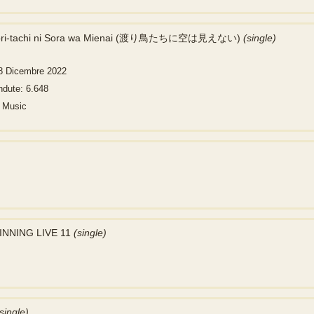
dori-tachi ni Sora wa Mienai (渡り鳥たちに空は見えない)
(single)
28 Dicembre 2022
ndute: 6.648
l Music
INNING LIVE 11
(single)
single)