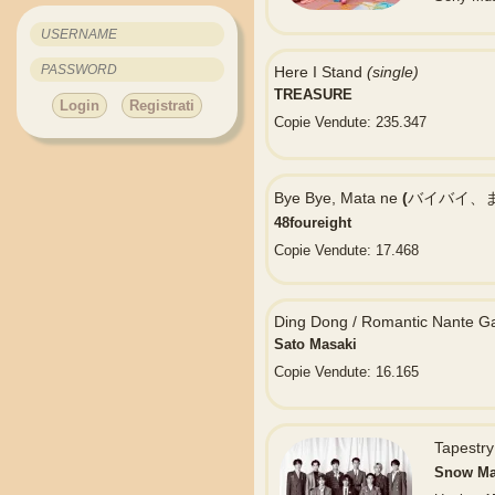
Here I Stand
(single)
TREASURE
Login
Registrati
Copie Vendute: 235.347
Bye Bye, Mata ne
(
バイバイ、ま
48foureight
Copie Vendute: 17.468
Ding Dong / Romantic Nante Ga
Sato Masaki
Copie Vendute: 16.165
Tapest
Snow M