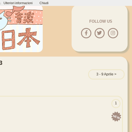
.
Ulteriori informazioni
Chiudi
FOLLOW US
3
3 - 9 Aprile
1
NEW