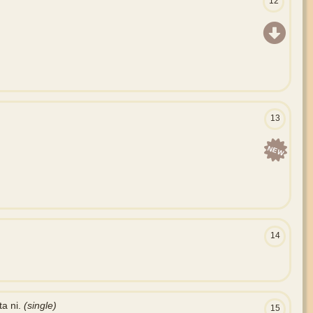
12
13
NEW
14
 ni.
(single)
15