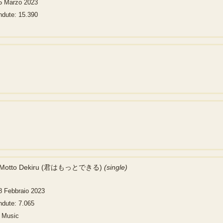
15 Marzo 2023
ndute: 15.390
a Motto Dekiru (君はもっとできる)
(single)
8 Febbraio 2023
ndute: 7.065
l Music