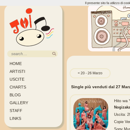
Il presente sito fa utilizzo di c
HOME
ARTISTI
20 - 26 Marzo
USCITE
Single più venduti dal 27 Marz
CHARTS
BLOG
Hito w
GALLERY
Nogizak
STAFF
Uscita: 
LINKS
Copie Ve
Sony Mus