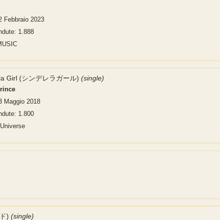
2 Febbraio 2023
ndute: 1.888
MUSIC
ella Girl (シンデレラガール)
(single)
rince
23 Maggio 2018
ndute: 1.800
 Universe
ド)
(single)