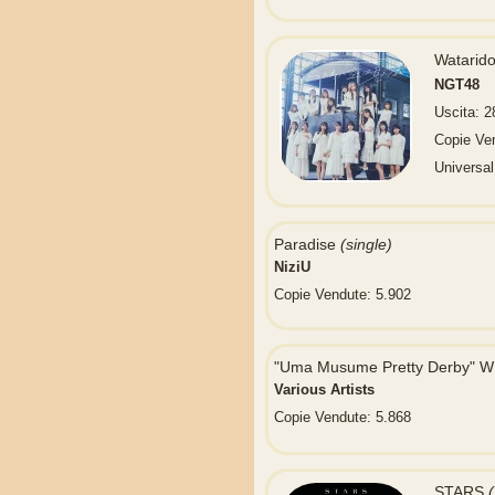
Watari
NGT48
Uscita: 
Copie Ve
Universa
Paradise
(single)
NiziU
Copie Vendute: 5.902
"Uma Musume Pretty Derby" W
Various Artists
Copie Vendute: 5.868
STARS
(