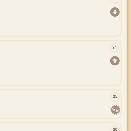
24
25
NEW
26