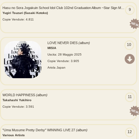
Hasu no Sora Jogakuin School Idol Club 102nd Graduation Album ~Star Sign Memories~ Yugiri Tsuzuri
9
Yugiri Tsuzuri (Sasaki Kotoko)
Copie Vendute: 4.811
NEW
LOVE NEVER DIES
(album)
10
MISIA
Uscita: 28 Maggio 2025
Copie Vendute: 3.905
Ariola Japan
WORLD HAPPINESS
(album)
11
Takahashi Yukihiro
Copie Vendute: 3.591
NEW
"Uma Musume Pretty Derby" WINNING LIVE 27
(album)
12
Various Artists