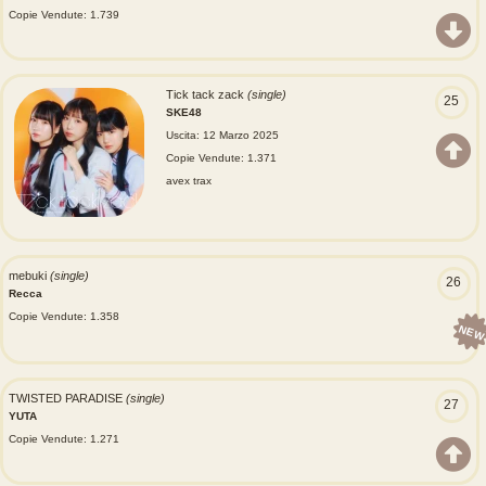
Copie Vendute: 1.739
Tick tack zack
(single)
25
SKE48
Uscita: 12 Marzo 2025
Copie Vendute: 1.371
avex trax
mebuki
(single)
26
Recca
Copie Vendute: 1.358
NEW
TWISTED PARADISE
(single)
27
YUTA
Copie Vendute: 1.271