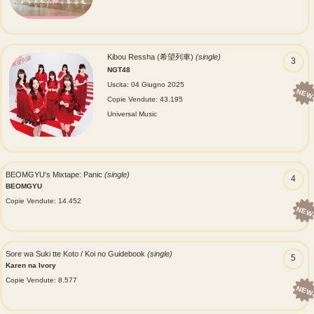
Kibou Ressha (希望列車)
(single)
3
NGT48
Uscita: 04 Giugno 2025
NEW
Copie Vendute: 43.195
Universal Music
BEOMGYU's Mixtape: Panic
(single)
4
BEOMGYU
Copie Vendute: 14.452
NEW
Sore wa Suki tte Koto / Koi no Guidebook
(single)
5
Karen na Ivory
Copie Vendute: 8.577
NEW