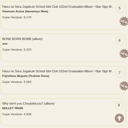
Hasu no Sora Jogakuin School Idol Club 102nd Graduation Album ~Star Sign Memories~ Otomune Kozue
5
Otomune Kozue (Hanamiya Nina)
Copie Vendute: 6.176
NEW
BONE BORN BOMB
(album)
6
ano
Copie Vendute: 5.225
NEW
Hasu no Sora Jogakuin School Idol Club 102nd Graduation Album ~Star Sign Memories~ Fujishima Megumi
7
Fujishima Megumi (Tsukine Kona)
Copie Vendute: 5.083
NEW
Why don't you Choutokkyuu?
(album)
8
BULLET TRAIN
Copie Vendute: 4.936