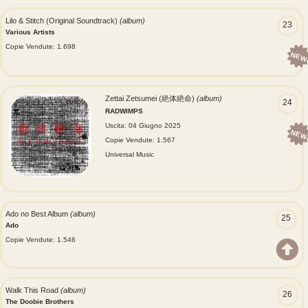
Lilo & Stitch (Original Soundtrack)
(album)
23
Various Artists
Copie Vendute: 1.698
NEW
Zettai Zetsumei (絶体絶命)
(album)
24
RADWIMPS
Uscita: 04 Giugno 2025
NEW
Copie Vendute: 1.567
Universal Music
Ado no Best Album
(album)
25
Ado
Copie Vendute: 1.546
Walk This Road
(album)
26
The Doobie Brothers