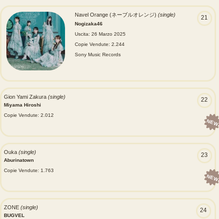
Navel Orange (ネーブルオレンジ)
(single)
21
Nogizaka46
Uscita: 26 Marzo 2025
Copie Vendute: 2.244
Sony Music Records
Gion Yami Zakura
(single)
22
Miyama Hiroshi
Copie Vendute: 2.012
NEW
Ouka
(single)
23
Aburinatown
Copie Vendute: 1.763
NEW
ZONE
(single)
24
BUGVEL