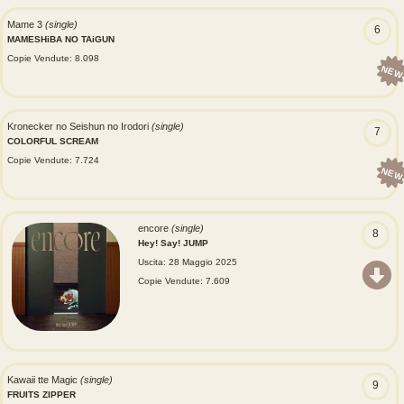
Mame 3
(single)
6
MAMESHiBA NO TAiGUN
Copie Vendute: 8.098
NEW
Kronecker no Seishun no Irodori
(single)
7
COLORFUL SCREAM
Copie Vendute: 7.724
NEW
encore
(single)
8
Hey! Say! JUMP
Uscita: 28 Maggio 2025
Copie Vendute: 7.609
Kawaii tte Magic
(single)
9
FRUITS ZIPPER