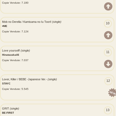
Copie Vendute: 7.180
Mob no Derella / Kamisama no Iu Toori!
(single)
10
≠ME
Copie Vendute: 7.124
Love yourself!
(single)
11
Hinatazaka46
Copie Vendute: 7.037
Lover, Killer / BEBE -Japanese Ver.-
(single)
12
STAYC
Copie Vendute: 5.545
NEW
GRIT
(single)
13
BE:FIRST