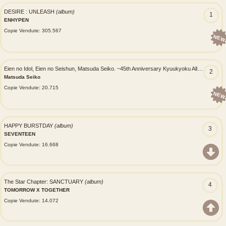
DESIRE : UNLEASH
(album)
1
ENHYPEN
Copie Vendute: 305.567
NEW
Eien no Idol, Eien no Seishun, Matsuda Seiko. ~45th Anniversary Kyuukyoku All Time Best~
2
Matsuda Seiko
Copie Vendute: 20.715
NEW
HAPPY BURSTDAY
(album)
3
SEVENTEEN
Copie Vendute: 16.668
The Star Chapter: SANCTUARY
(album)
4
TOMORROW X TOGETHER
Copie Vendute: 14.072