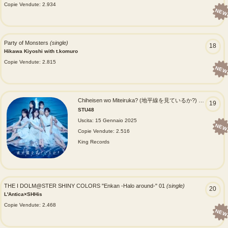
Copie Vendute: 2.934
NEW
Party of Monsters
(single)
18
Hikawa Kiyoshi with t.komuro
Copie Vendute: 2.815
NEW
Chiheisen wo Miteiruka? (地平線を見ているか?)
(single)
19
STU48
Uscita: 15 Gennaio 2025
NEW
Copie Vendute: 2.516
King Records
THE I DOLM@STER SHINY COLORS "Enkan -Halo around-" 01
(single)
20
L'Antica×SHHis
Copie Vendute: 2.468
NEW