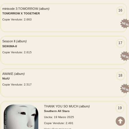
minisode 3:TOMORROW
(album)
16
TOMORROW X TOGETHER
Copie Vendute: 2.663
NEW
Season Ⅱ
(album)
17
SEIKIMA-II
Copie Vendute: 2.615
NEW
AWAKE
(album)
18
NiziU
Copie Vendute: 2.517
NEW
THANK YOU SO MUCH
(album)
19
Southern All Stars
Uscita: 19 Marzo 2025
Copie Vendute: 2.491