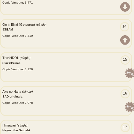
Copie Vendute: 3.471
Go in Blind (Getsurou)
(single)
14
&TEAM
Copie Vendute: 3.319
The☆IDOL
(single)
15
Star☆Prince
Copie Vendute: 3.129
NEW
Aku no Hana
(single)
16
SAD originals.
Copie Vendute: 2.978
NEW
Himawari
(single)
17
Hayashibe Satoshi