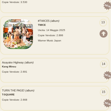
Copie Vendute: 3.530
NEW
#TWICE5
(album)
13
TWICE
Uscita: 14 Maggio 2025
Copie Vendute: 2.886
Warner Music Japan
Asayake Highway
(album)
14
Kang Minsu
Copie Vendute: 2.691
NEW
TURN THE PAGE!
(album)
15
T-SQUARE
Copie Vendute: 2.668
NEW