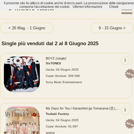
Il presente sito fa utilizzo di cookie anche di terze parti. La prosecuzione della navigazione
J-Music Italia
comporta l'accettazione dei cookie.
Ulteriori informazioni
Chiudi
26 Mag. - 1 Giugno
9 - 15 Giugno
Single più venduti dal 2 al 8 Giugno 2025
BOYZ
(single)
1
SixTONES
Uscita: 04 Giugno 2025
NEW
Copie Vendute: 356.596
Sony Music Entertainment
My Days for You / Kanashimi ga Tomaranai (悲しみがとまらない)
2
Tsubaki Factory
Uscita: 04 Giugno 2025
NEW
Copie Vendute: 61.087
zetima