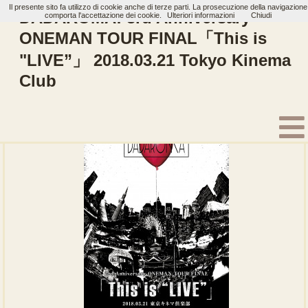
Il presente sito fa utilizzo di cookie anche di terze parti. La prosecuzione della navigazione
DADAROMA: 3rd Anniversary
comporta l'accettazione dei cookie.
Ulteriori informazioni
Chiudi
ONEMAN TOUR FINAL「This is
"LIVE”」 2018.03.21 Tokyo Kinema
Home
Artisti
DADAROMA
Dvd
Club