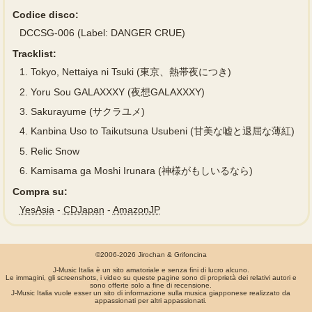
Codice disco:
DCCSG-006 (Label: DANGER CRUE)
Tracklist:
1.
Tokyo, Nettaiya ni Tsuki (東京、熱帯夜につき)
2.
Yoru Sou GALAXXXY (夜想GALAXXXY)
3.
Sakurayume (サクラユメ)
4.
Kanbina Uso to Taikutsuna Usubeni (甘美な嘘と退屈な薄紅)
5.
Relic Snow
6.
Kamisama ga Moshi Irunara (神様がもしいるなら)
Compra su:
YesAsia
-
CDJapan
-
AmazonJP
©2006-2026 Jirochan & Grifoncina
J-Music Italia è un sito amatoriale e senza fini di lucro alcuno.
Le immagini, gli screenshots, i video su queste pagine sono di proprietà dei relativi autori e
sono offerte solo a fine di recensione.
J-Music Italia vuole esser un sito di informazione sulla musica giapponese realizzato da
appassionati per altri appassionati.