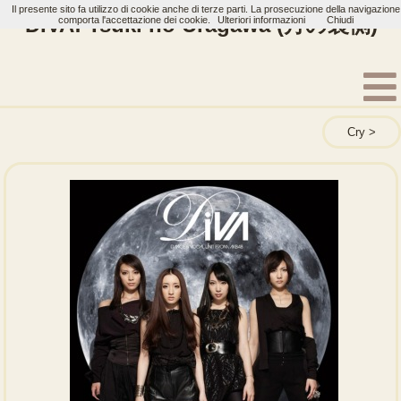
Il presente sito fa utilizzo di cookie anche di terze parti. La prosecuzione della navigazione
DIVA: Tsuki no Uragawa (月の裏側)
comporta l'accettazione dei cookie.
Ulteriori informazioni
Chiudi
Home
Artisti
DIVA
Single
Cry