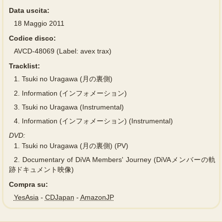
Data uscita:
18 Maggio 2011
Codice disco:
AVCD-48069 (Label: avex trax)
Tracklist:
1.
Tsuki no Uragawa (月の裏側)
2.
Information (インフォメーション)
3.
Tsuki no Uragawa (Instrumental)
4.
Information (インフォメーション) (Instrumental)
DVD:
1.
Tsuki no Uragawa (月の裏側) (PV)
2.
Documentary of DiVA Members' Journey (DiVAメンバーの軌
跡ドキュメント映像)
Compra su:
YesAsia
-
CDJapan
-
AmazonJP