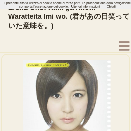
Il presente sito fa utilizzo di cookie anche di terze parti. La prosecuzione della navigazione
Erena Ono: Kimi ga Anohi
comporta l'accettazione dei cookie.
Ulteriori informazioni
Chiudi
Waratteita Imi wo. (君があの日笑って
いた意味を。)
Home
Artisti
Erena Ono
Single
Say!! Ippai (Say!!いっぱい)
Fighting☆Hero (ファ