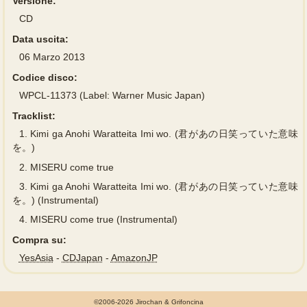
Versione:
CD
Data uscita:
06 Marzo 2013
Codice disco:
WPCL-11373 (Label: Warner Music Japan)
Tracklist:
1.
Kimi ga Anohi Waratteita Imi wo. (君があの日笑っていた意味
を。)
2.
MISERU come true
3.
Kimi ga Anohi Waratteita Imi wo. (君があの日笑っていた意味
を。) (Instrumental)
4.
MISERU come true (Instrumental)
Compra su:
YesAsia
-
CDJapan
-
AmazonJP
©2006-2026 Jirochan & Grifoncina