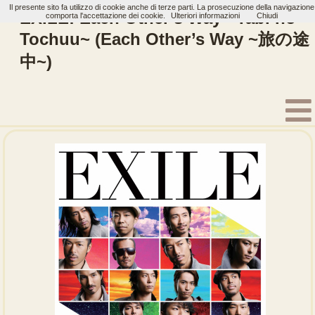
Il presente sito fa utilizzo di cookie anche di terze parti. La prosecuzione della navigazione
EXILE: Each Other's Way ~Tabi no
comporta l'accettazione dei cookie.
Ulteriori informazioni
Chiudi
Tochuu~ (Each Other’s Way ~旅の途
中~)
Home
Artisti
EXILE
Single
I Wish For You
Rising Sun / Itsuka Kitto