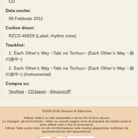
CD
Data uscita:
09 Febbraio 2011
Codice disco:
RZCD-46829 (Label: rhythm zone)
Tracklist:
1.
Each Other's Way ~Tabi no Tochuu~ (Each Other’s Way ~旅
の途中~)
2.
Each Other's Way ~Tabi no Tochuu~ (Each Other’s Way ~旅
の途中~) (Instrumental)
Compra su:
YesAsia
-
CDJapan
-
AmazonJP
©2006-2026 Jirochan & Grifoncina
J-Music Italia è un sito amatoriale e senza fini di lucro alcuno.
Le immagini, gli screenshots, i video su queste pagine sono di proprietà dei relativi autori e
sono offerte solo a fine di recensione.
J-Music Italia vuole esser un sito di informazione sulla musica giapponese realizzato da
appassionati per altri appassionati.