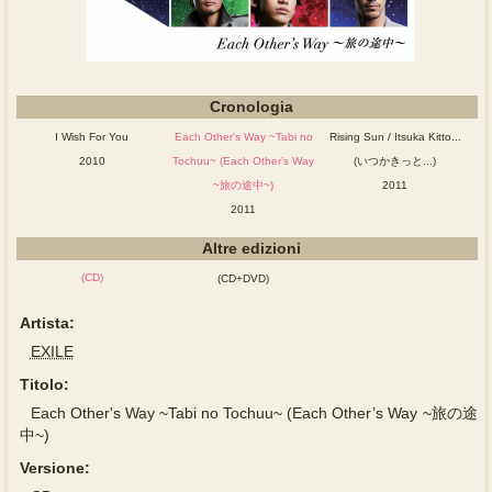
Cronologia
I Wish For You
Each Other's Way ~Tabi no
Rising Sun / Itsuka Kitto...
2010
Tochuu~ (Each Other’s Way
(いつかきっと...)
~旅の途中~)
2011
2011
Altre edizioni
(CD)
(CD+DVD)
Artista:
EXILE
Titolo:
Each Other's Way ~Tabi no Tochuu~ (Each Other’s Way ~旅の途
中~)
Versione: