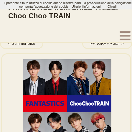
Il presente sito fa utilizzo di cookie anche di terze parti. La prosecuzione della navigazione
FANTASTICS from EXILE TRIBE:
comporta l'accettazione dei cookie.
Ulteriori informazioni
Chiudi
Choo Choo TRAIN
Home
Artisti
FANTASTICS from EXILE TRIBE
Single
Summer Bike
PANORAMA JET