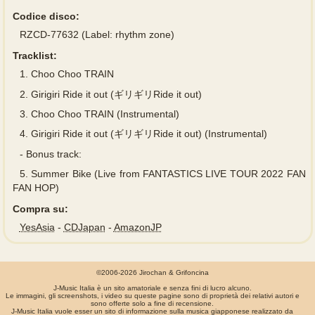
Codice disco:
RZCD-77632 (Label: rhythm zone)
Tracklist:
1.
Choo Choo TRAIN
2.
Girigiri Ride it out (ギリギリRide it out)
3.
Choo Choo TRAIN (Instrumental)
4.
Girigiri Ride it out (ギリギリRide it out) (Instrumental)
-
Bonus track:
5.
Summer Bike (Live from FANTASTICS LIVE TOUR 2022 FAN
FAN HOP)
Compra su:
YesAsia
-
CDJapan
-
AmazonJP
©2006-2026 Jirochan & Grifoncina
J-Music Italia è un sito amatoriale e senza fini di lucro alcuno.
Le immagini, gli screenshots, i video su queste pagine sono di proprietà dei relativi autori e
sono offerte solo a fine di recensione.
J-Music Italia vuole esser un sito di informazione sulla musica giapponese realizzato da