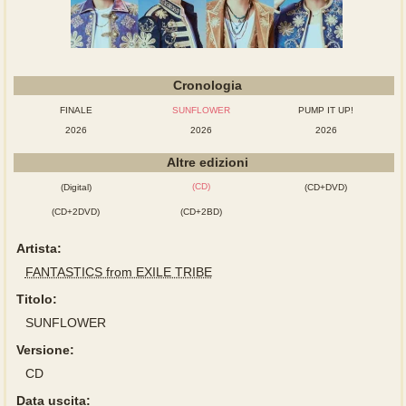
Cronologia
FINALE
SUNFLOWER
PUMP IT UP!
2026
2026
2026
Altre edizioni
(CD)
(Digital)
(CD+DVD)
(CD+2DVD)
(CD+2BD)
Artista:
FANTASTICS from EXILE TRIBE
Titolo:
SUNFLOWER
Versione:
CD
Data uscita: