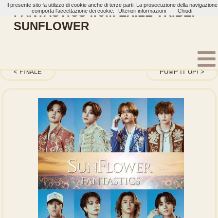
Il presente sito fa utilizzo di cookie anche di terze parti. La prosecuzione della navigazione
FANTASTICS from EXILE TRIBE:
comporta l'accettazione dei cookie.
Ulteriori informazioni
Chiudi
SUNFLOWER
Home
Artisti
FANTASTICS from EXILE TRIBE
Single
FINALE
PUMP IT UP!