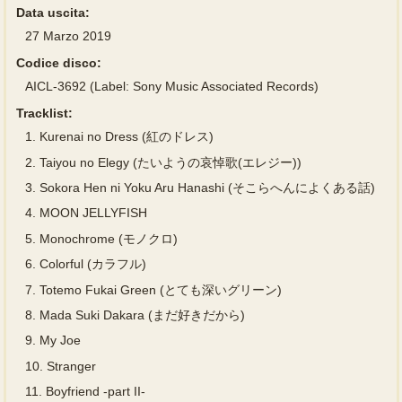
Data uscita:
27 Marzo 2019
Codice disco:
AICL-3692 (Label: Sony Music Associated Records)
Tracklist:
1.
Kurenai no Dress (紅のドレス)
2.
Taiyou no Elegy (たいようの哀悼歌(エレジー))
3.
Sokora Hen ni Yoku Aru Hanashi (そこらへんによくある話)
4.
MOON JELLYFISH
5.
Monochrome (モノクロ)
6.
Colorful (カラフル)
7.
Totemo Fukai Green (とても深いグリーン)
8.
Mada Suki Dakara (まだ好きだから)
9.
My Joe
10.
Stranger
11.
Boyfriend -part II-