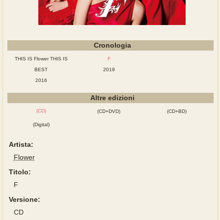
Cronologia
THIS IS Flower THIS IS
F
BEST
2019
2016
Altre edizioni
(CD)
(CD+DVD)
(CD+BD)
(Digital)
Artista:
Flower
Titolo:
F
Versione:
CD