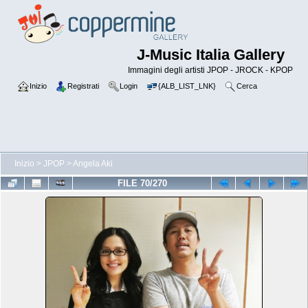
J-Music Italia Gallery
Immagini degli artisti JPOP - JROCK - KPOP
Inizio
Registrati
Login
{ALB_LIST_LNK}
Cerca
Inizio
>
JPOP
>
Angela Aki
FILE 70/270