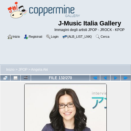
J-Music Italia Gallery
Immagini degli artisti JPOP - JROCK - KPOP
Inizio
Registrati
Login
{ALB_LIST_LNK}
Cerca
Inizio
>
JPOP
>
Angela Aki
FILE 132/270