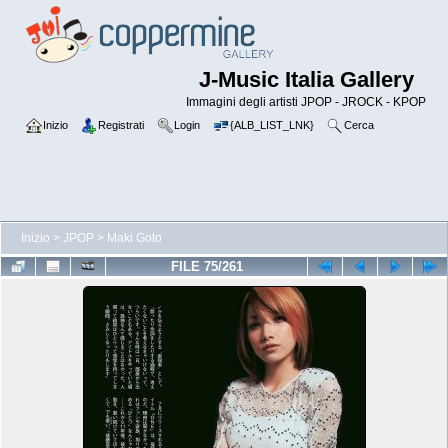
J-Music Italia Gallery
Immagini degli artisti JPOP - JROCK - KPOP
Inizio
Registrati
Login
{ALB_LIST_LNK}
Cerca
Inizio
>
JPOP
>
Maki Goto
FILE 75/261