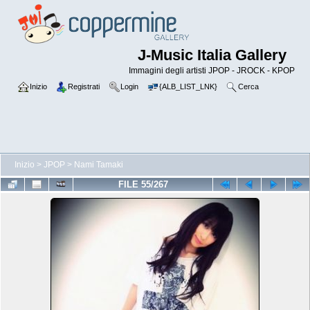
J-Music Italia Gallery
Immagini degli artisti JPOP - JROCK - KPOP
Inizio
Registrati
Login
{ALB_LIST_LNK}
Cerca
Inizio
>
JPOP
>
Nami Tamaki
FILE 55/267