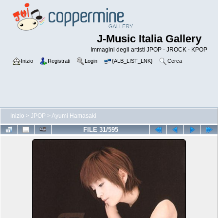
J-Music Italia Gallery
Immagini degli artisti JPOP - JROCK - KPOP
Inizio
Registrati
Login
{ALB_LIST_LNK}
Cerca
Inizio
>
JPOP
>
Ayumi Hamasaki
FILE 31/595