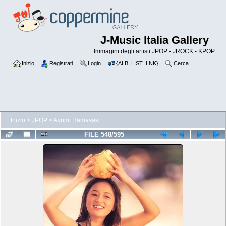
J-Music Italia Gallery
Immagini degli artisti JPOP - JROCK - KPOP
Inizio
Registrati
Login
{ALB_LIST_LNK}
Cerca
Inizio
>
JPOP
>
Ayumi Hamasaki
FILE 548/595