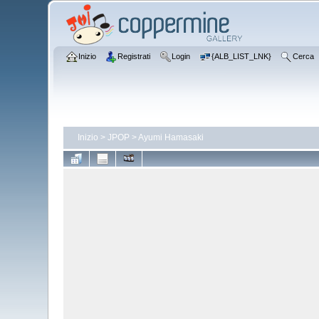
Inizio
Registrati
Login
{ALB_LIST_LNK}
Cerca
Inizio
>
JPOP
>
Ayumi Hamasaki