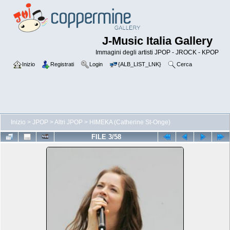
J-Music Italia Gallery
Immagini degli artisti JPOP - JROCK - KPOP
Inizio
Registrati
Login
{ALB_LIST_LNK}
Cerca
Inizio
>
JPOP
>
Altri JPOP
>
HIMEKA (Catherine St-Onge)
FILE 3/58