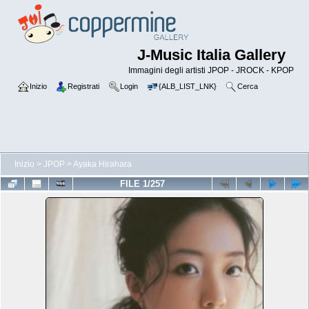
J-Music Italia Gallery
Immagini degli artisti JPOP - JROCK - KPOP
Inizio
Registrati
Login
{ALB_LIST_LNK}
Cerca
Inizio
>
JPOP
>
Ayaka Hirahara
FILE 1/257