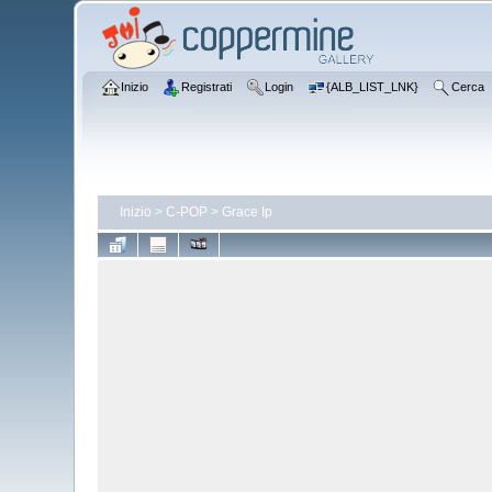
Inizio
Registrati
Login
{ALB_LIST_LNK}
Cerca
Inizio
>
C-POP
>
Grace Ip