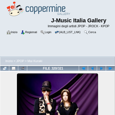
J-Music Italia Gallery
Immagini degli artisti JPOP - JROCK - KPOP
Inizio
Registrati
Login
{ALB_LIST_LNK}
Cerca
Inizio
>
JPOP
>
Mai Kuraki
FILE 320/321