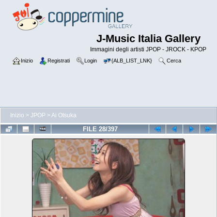
J-Music Italia Gallery
Immagini degli artisti JPOP - JROCK - KPOP
Inizio
Registrati
Login
{ALB_LIST_LNK}
Cerca
Inizio
>
JPOP
>
Ai Otsuka
FILE 28/397