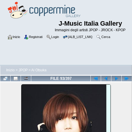
J-Music Italia Gallery
Immagini degli artisti JPOP - JROCK - KPOP
Inizio
Registrati
Login
{ALB_LIST_LNK}
Cerca
Inizio
>
JPOP
>
Ai Otsuka
FILE 93/397