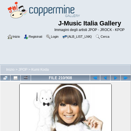
J-Music Italia Gallery
Immagini degli artisti JPOP - JROCK - KPOP
Inizio
Registrati
Login
{ALB_LIST_LNK}
Cerca
Inizio
>
JPOP
>
Kumi Koda
FILE 210/908