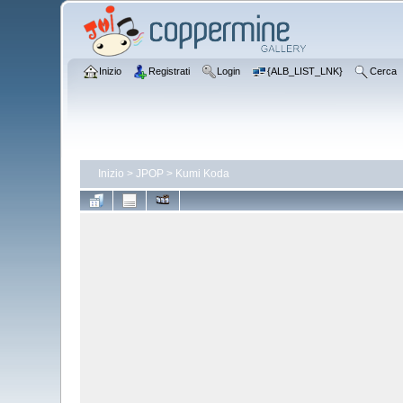
Inizio
Registrati
Login
{ALB_LIST_LNK}
Cerca
Inizio
>
JPOP
>
Kumi Koda