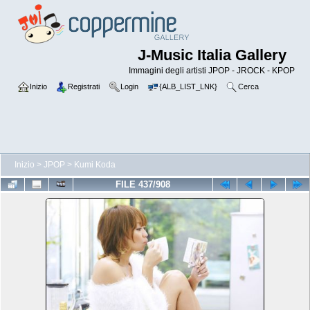
J-Music Italia Gallery
Immagini degli artisti JPOP - JROCK - KPOP
Inizio
Registrati
Login
{ALB_LIST_LNK}
Cerca
Inizio
>
JPOP
>
Kumi Koda
FILE 437/908