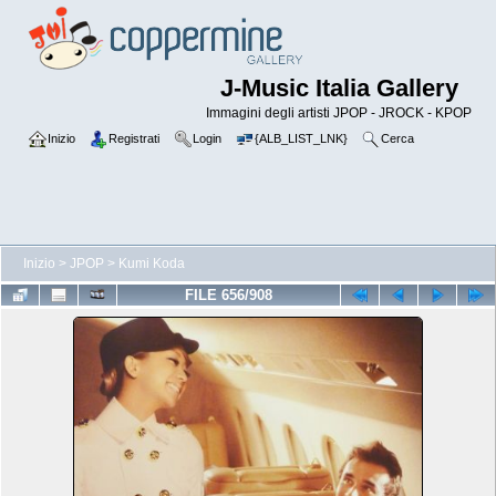
J-Music Italia Gallery
Immagini degli artisti JPOP - JROCK - KPOP
Inizio
Registrati
Login
{ALB_LIST_LNK}
Cerca
Inizio
>
JPOP
>
Kumi Koda
FILE 656/908