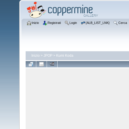
Inizio
Registrati
Login
{ALB_LIST_LNK}
Cerca
Inizio
>
JPOP
>
Kumi Koda