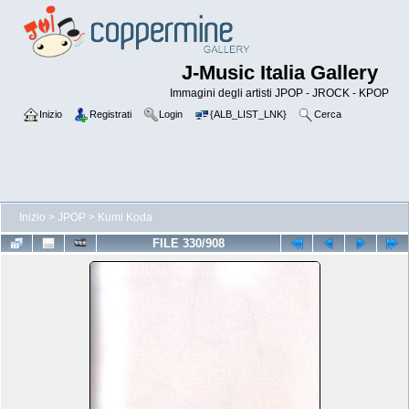
J-Music Italia Gallery
Immagini degli artisti JPOP - JROCK - KPOP
Inizio
Registrati
Login
{ALB_LIST_LNK}
Cerca
Inizio
>
JPOP
>
Kumi Koda
FILE 330/908