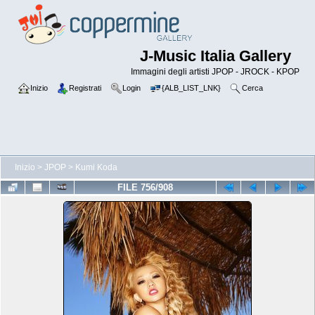
J-Music Italia Gallery
Immagini degli artisti JPOP - JROCK - KPOP
Inizio
Registrati
Login
{ALB_LIST_LNK}
Cerca
Inizio
>
JPOP
>
Kumi Koda
FILE 756/908