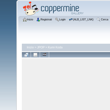
Inizio
Registrati
Login
{ALB_LIST_LNK}
Cerca
Inizio
>
JPOP
>
Kumi Koda