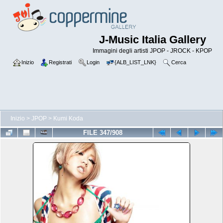
J-Music Italia Gallery
Immagini degli artisti JPOP - JROCK - KPOP
Inizio
Registrati
Login
{ALB_LIST_LNK}
Cerca
Inizio
>
JPOP
>
Kumi Koda
FILE 347/908