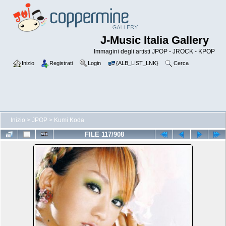
J-Music Italia Gallery
Immagini degli artisti JPOP - JROCK - KPOP
Inizio
Registrati
Login
{ALB_LIST_LNK}
Cerca
Inizio
>
JPOP
>
Kumi Koda
FILE 117/908