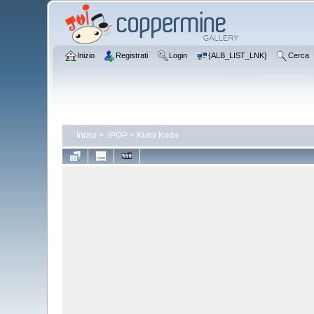
Inizio
Registrati
Login
{ALB_LIST_LNK}
Cerca
Inizio
>
JPOP
>
Kumi Koda