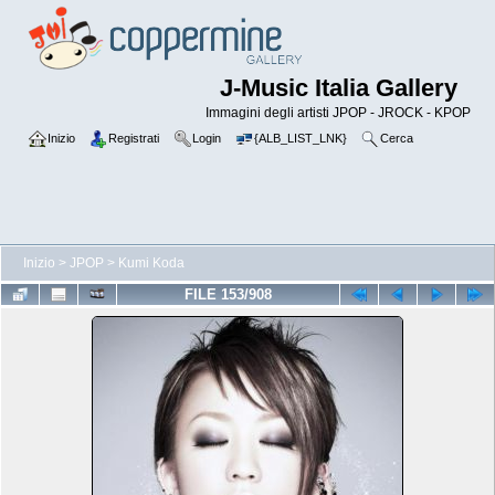
J-Music Italia Gallery
Immagini degli artisti JPOP - JROCK - KPOP
Inizio
Registrati
Login
{ALB_LIST_LNK}
Cerca
Inizio
>
JPOP
>
Kumi Koda
FILE 153/908