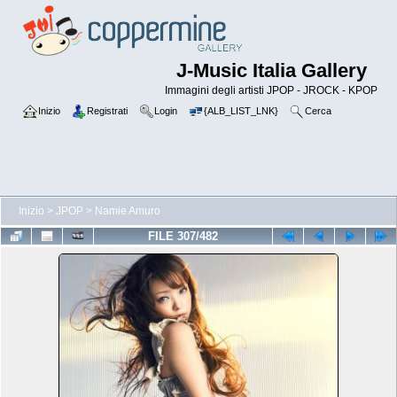
J-Music Italia Gallery
Immagini degli artisti JPOP - JROCK - KPOP
Inizio
Registrati
Login
{ALB_LIST_LNK}
Cerca
Inizio
>
JPOP
>
Namie Amuro
FILE 307/482