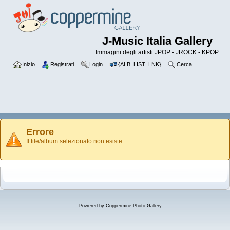
J-Music Italia Gallery
Immagini degli artisti JPOP - JROCK - KPOP
Inizio
Registrati
Login
{ALB_LIST_LNK}
Cerca
Errore
Il file/album selezionato non esiste
Powered by
Coppermine Photo Gallery