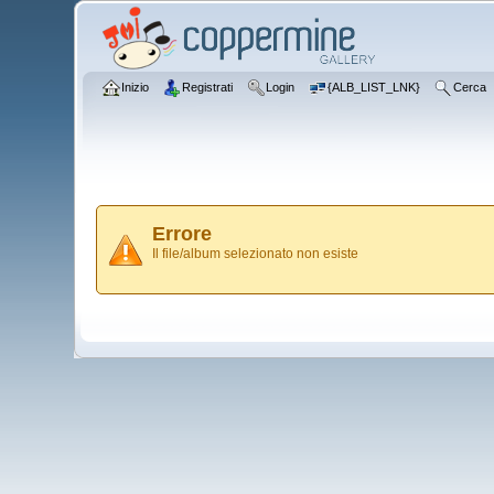
Inizio
Registrati
Login
{ALB_LIST_LNK}
Cerca
Errore
Il file/album selezionato non esiste