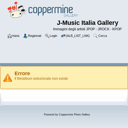
J-Music Italia Gallery
Immagini degli artisti JPOP - JROCK - KPOP
Inizio
Registrati
Login
{ALB_LIST_LNK}
Cerca
Errore
Il file/album selezionato non esiste
Powered by
Coppermine Photo Gallery