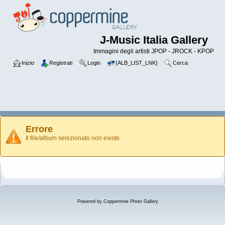
J-Music Italia Gallery
Immagini degli artisti JPOP - JROCK - KPOP
Inizio
Registrati
Login
{ALB_LIST_LNK}
Cerca
Errore
Il file/album selezionato non esiste
Powered by
Coppermine Photo Gallery