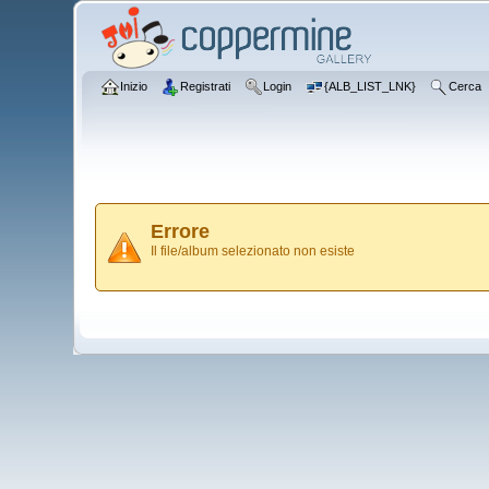
Inizio
Registrati
Login
{ALB_LIST_LNK}
Cerca
Errore
Il file/album selezionato non esiste