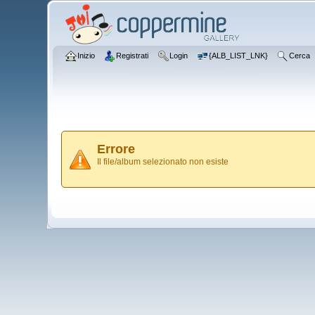
Inizio
Registrati
Login
{ALB_LIST_LNK}
Cerca
Errore
Il file/album selezionato non esiste